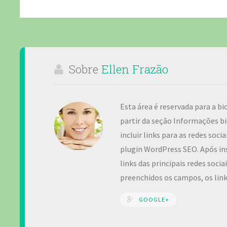
Sobre
Ellen Frazão
Esta área é reservada para a bi
partir da seção Informações bi
incluir links para as redes soc
plugin WordPress SEO. Após ins
links das principais redes soci
preenchidos os campos, os lin
GOOGLE+