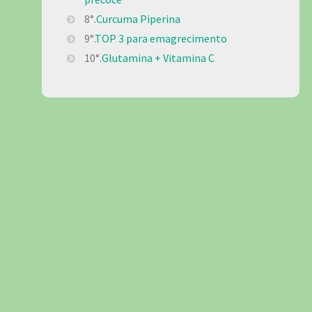
8°.
Curcuma Piperina
9°.
TOP 3 para emagrecimento
10°.
Glutamina + Vitamina C