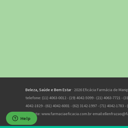
Beleza, Saúde e Bem Estar
· 2026 Eficácia Farmácia de Mani
telefone: (11) 4063-0012 - (19) 4042-5099 - (21) 4063-7721 - (31
4042-1829 - (61) 4042-6001 - (62) 3142-1997 - (71) 4042-1783 - 
Website: www.farmaciaeficacia.com.br email:
ellenfrazao@f