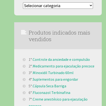
Categorias
Produtos indicados mais
vendidos
1°.
Controle da ansiedade e compulsão
2°.
Medicamento para ejaculação precoce
3°.
Minoxidil Turbinado 60ml
4°.
Suplementos para engordar
5°.
Cápsula Seca Barriga
6°.
Fluconazol Terbinafina
7°.
Creme anestésico para ejaculação
precoce