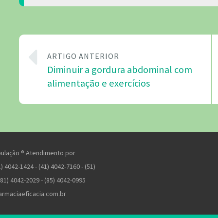
ARTIGO ANTERIOR
Diminuir a gordura abdominal com
alimentação e exercícios
pulação ® Atendimento por
) 4042-1424 - (41) 4042-7160 - (51)
(81) 4042-2029 - (85) 4042-0995
armaciaeficacia.com.br