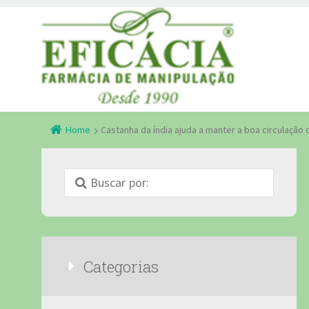
Home
Castanha da índia ajuda a manter a boa circulação
Categorias