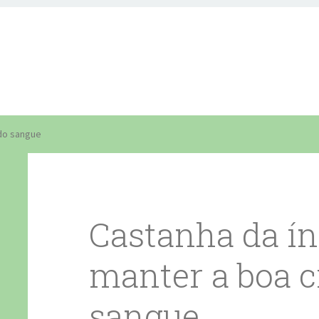
 do sangue
Castanha da ín
manter a boa c
sangue