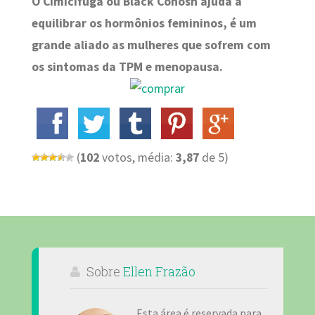
O Cimicífuga ou Black Cohosh ajuda a
equilibrar os hormônios femininos, é um
grande aliado as mulheres que sofrem com
os sintomas da TPM e menopausa.
(
102
votos, média:
3,87
de 5)
Sobre
Ellen Frazão
Esta área é reservada para