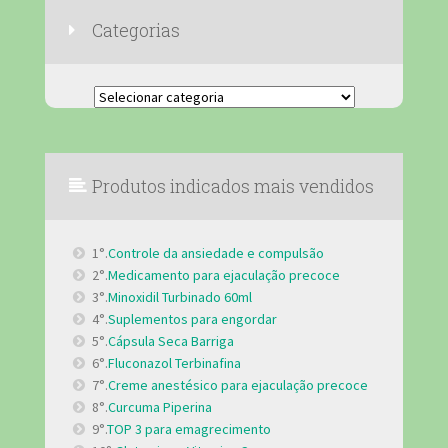
Categorias
Categorias
Produtos indicados mais vendidos
1°.
Controle da ansiedade e compulsão
2°.
Medicamento para ejaculação precoce
3°.
Minoxidil Turbinado 60ml
4°.
Suplementos para engordar
5°.
Cápsula Seca Barriga
6°.
Fluconazol Terbinafina
7°.
Creme anestésico para ejaculação precoce
8°.
Curcuma Piperina
9°.
TOP 3 para emagrecimento