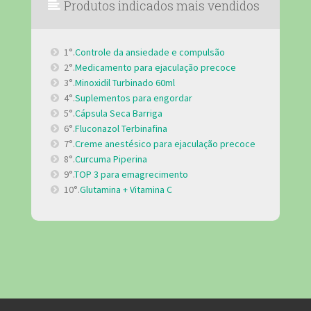
Produtos indicados mais vendidos
1°.
Controle da ansiedade e compulsão
2°.
Medicamento para ejaculação precoce
3°.
Minoxidil Turbinado 60ml
4°.
Suplementos para engordar
5°.
Cápsula Seca Barriga
6°.
Fluconazol Terbinafina
7°.
Creme anestésico para ejaculação precoce
8°.
Curcuma Piperina
9°.
TOP 3 para emagrecimento
10°.
Glutamina + Vitamina C