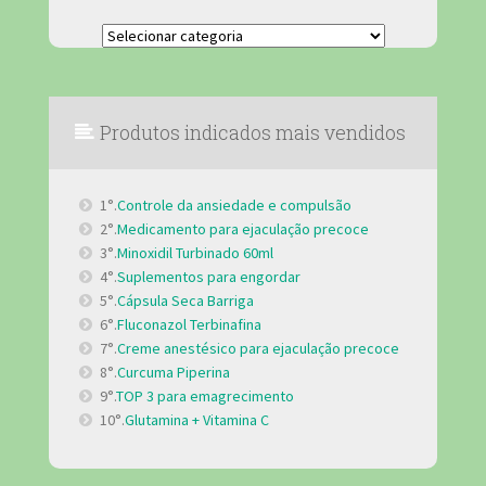
Categorias
Produtos indicados mais vendidos
1°.
Controle da ansiedade e compulsão
2°.
Medicamento para ejaculação precoce
3°.
Minoxidil Turbinado 60ml
4°.
Suplementos para engordar
5°.
Cápsula Seca Barriga
6°.
Fluconazol Terbinafina
7°.
Creme anestésico para ejaculação precoce
8°.
Curcuma Piperina
9°.
TOP 3 para emagrecimento
10°.
Glutamina + Vitamina C