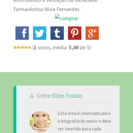
estimulando a sensação de saciedade…”
Farmacêutica Nivia Fernandes.
(
1
votos, média:
5,00
de 5)
Sobre
Ellen Frazão
Esta área é reservada para
a biografia do autor e deve
ser inserida para cada